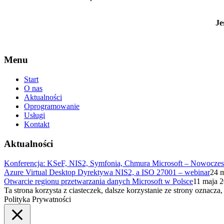
Je
Menu
Start
O nas
Aktualności
Oprogramowanie
Usługi
Kontakt
Aktualności
Konferencja: KSeF, NIS2, Symfonia, Chmura Microsoft – Nowoczes
Azure Virtual Desktop Dyrektywa NIS2, a ISO 27001 – webinar
24 
Otwarcie regionu przetwarzania danych Microsoft w Polsce
11 maja 
Ta strona korzysta z ciasteczek, dalsze korzystanie ze strony oznacza,
Polityka Prywatności