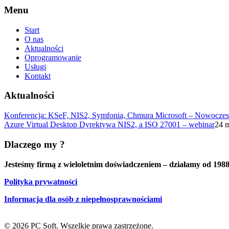
Menu
Start
O nas
Aktualności
Oprogramowanie
Usługi
Kontakt
Aktualności
Konferencja: KSeF, NIS2, Symfonia, Chmura Microsoft – Nowoczes
Azure Virtual Desktop Dyrektywa NIS2, a ISO 27001 – webinar
24 
Dlaczego my ?
Jesteśmy firmą z wieloletnim doświadczeniem – działamy od 1988
Polityka prywatności
Informacja dla osób z niepełnosprawnościami
© 2026 PC Soft. Wszelkie prawa zastrzeżone.