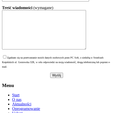
Treść wiadomości
(wymagane)
Zgadzam się na przetwarzanie moich danych osobowych przez PC Soft, z siedzibą w Strzelcach
Krajeńskich ul. Gorzowska 32B, w celu odpowiedzi na moją wiadomość, drogą telefoniczną lub poprzez e-
mail.
Menu
Start
O nas
Aktualności
Oprogramowanie