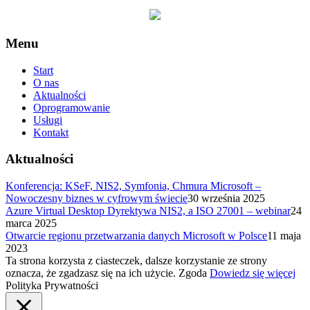
Menu
Start
O nas
Aktualności
Oprogramowanie
Usługi
Kontakt
Aktualności
Konferencja: KSeF, NIS2, Symfonia, Chmura Microsoft –
Nowoczesny biznes w cyfrowym świecie
30 września 2025
Azure Virtual Desktop Dyrektywa NIS2, a ISO 27001 – webinar
24
marca 2025
Otwarcie regionu przetwarzania danych Microsoft w Polsce
11 maja
2023
Ta strona korzysta z ciasteczek, dalsze korzystanie ze strony
oznacza, że zgadzasz się na ich użycie.
Zgoda
Dowiedz się więcej
Polityka Prywatności