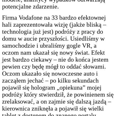
potencjalne zdarzenie.
Firma Vodafone na 33 bardzo efektownej
hali zaprezentowała wizję (jakże bliską –
technologia już jest) podróży z pracy do
domu w aucie przyszłości. Usiedliśmy w
samochodzie i ubraliśmy gogle VR, a
oczom nam ukazał się nowy świat. Efekt
jest bardzo ciekawy – nie do końca jestem
pewien czy będę mógł to oddać słowami.
Oczom ukazało się nowoczesne auto i
zacząłem jechać – po kilku sekundach
pojawił się hologram „opiekuna” mojej
podróży który stwierdził, że powinienem się
zrelaksować, a on zajmie się dalszą jazdą –
kierownica zniknęła a pojawił się wielki
tablet z dostępem do znanego portalu