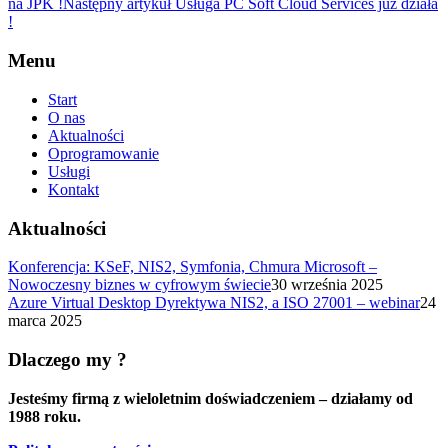
na JPK !
Następny artykuł
Usługa PC Soft Cloud Services już działa
!
Menu
Start
O nas
Aktualności
Oprogramowanie
Usługi
Kontakt
Aktualności
Konferencja: KSeF, NIS2, Symfonia, Chmura Microsoft –
Nowoczesny biznes w cyfrowym świecie
30 września 2025
Azure Virtual Desktop Dyrektywa NIS2, a ISO 27001 – webinar
24
marca 2025
Dlaczego my ?
Jesteśmy firmą z wieloletnim doświadczeniem – działamy od
1988 roku.