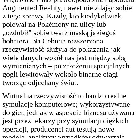
Augmented Reality, nawet nie zdając sobie
z tego sprawy. Każdy, kto kiedykolwiek
polował na Pokémony na ulicy lub
„ozdobił” sobie twarz maską jakiegoś
bohatera. Na Cebicie rozszerzona
rzeczywistość służyła do pokazania jak
wiele danych wokół nas jest między sobą
wymienianych – po założeniu specjalnych
gogli lewitowały wokoło binarne ciągi
tworząc odjechany świat.
Wirtualna rzeczywistość to bardzo realne
symulacje komputerowe; wykorzystywane
do gier, jednak w aspekcie biznesu używana
jest przez lekarzy przy symulacji ciężkich
operacji, producenci aut testują nowe
modele, analitycy wypadków odtwarzają